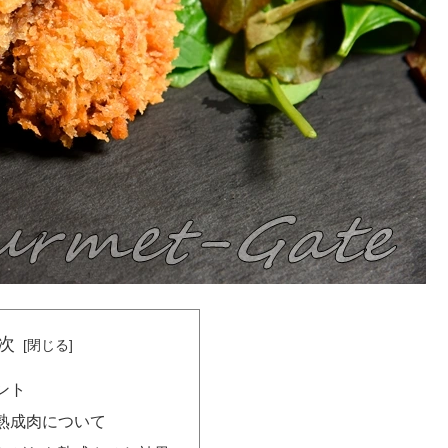
次
ント
熟成肉について