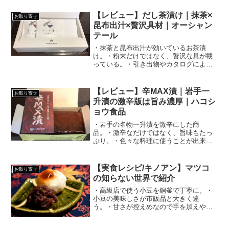
【レビュー】だし茶漬け｜抹茶×
お取り寄せ
昆布出汁×贅沢具材｜オーシャン
テール
・抹茶と昆布出汁が効いているお茶漬
け。・粉末だけではなく、贅沢な具が載
っている。・引き出物やカタログによく
使われている。
【レビュー】辛MAX漬｜岩手一
お取り寄せ
升漬の激辛版は旨み濃厚｜ハコシ
ョウ食品
・岩手の名物一升漬を激辛にした商
品。・激辛なだけではなく、旨味もたっ
ぷり。・色々な料理に使うことが出来
る。
【実食レシピ/キノアン】マツコ
お取り寄せ
の知らない世界で紹介
・高級店で使う小豆を銅釜で丁寧に。・
小豆の美味しさが市販品と大きく違
う。・甘さが控えめなので手を加えやす
い。