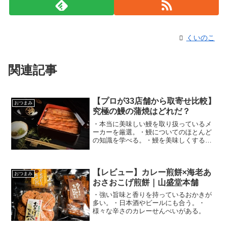
くいのこ
関連記事
【プロが33店舗から取寄せ比較】
おつまみ
究極の鰻の蒲焼はどれだ？
・本当に美味しい鰻を取り扱っているメ
ーカーを厳選。・鰻についてのほとんど
の知識を学べる。・鰻を美味しくするこ
とが出来る。
【レビュー】カレー煎餅×海老あ
おつまみ
おさおこげ煎餅｜山盛堂本舗
・強い旨味と香りを持っているおかきが
多い。・日本酒やビールにも合う。・
様々な辛さのカレーせんべいがある。