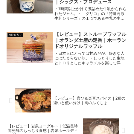
｜シックス・プロデュース
・7時間以上かけて煮詰めた牛乳から作ら
れたジャム。・「グリコ」の「特選高原
牛乳シリーズ」の１つである牛乳の生産
地・低脂肪牛乳から作られているので、
脂質が少ない。
【レビュー】ストループワッフル
お取り寄せ
｜オランダ土産の定番｜ホーラン
ドオリジナルワッフル
・日本人にとっては甘めだが、好きな人
にはたまらない味。・しっとりした生地
とトロリとしたキャラメルを楽しむ洋菓
子。・アムステルダム式で食べると異国
の気分を味わえる。
【レビュー】喜び＆楽喜スパイス｜2種の
違いと使い分け｜肉のふくしま
【レビュー】岩泉ヨーグルト｜低温長時
間発酵のもっちり食感｜岩泉ホールディ