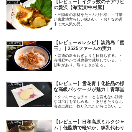
【レビュー】イクラ数の子アワビ
おつまみ
の贅沢【海宝漬/中村屋】
・三陸産の素材をたっぷり仕様。・甘辛
い東北地方らしい味わい。・おとなの週
末で大人気の品。
【レビュー＆レシピ】淡路島「蜜
お取り寄せ
玉」｜2525ファームの実力
・普通の新玉ねぎよりも日持ちする。・
有機肥料かつ減農薬で栽培している。・
甘味があり、瑞々しさがある。
【レビュー】雪花青｜化粧品の様
お取り寄せ
な高級パッケージが魅力｜青華堂
・クッキーともチョコとも言えない独特
な口溶けを楽しめる。・ありきたりな北
海道土産に一捻り入れたい時に良い。・
パッケージに高級感がある。
【レビュー】日和高原ミルクジャ
お取り寄せ
ム｜低脂肪で軽やか、練乳代わり