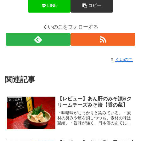
LINE
コピー
くいのこをフォローする
くいのこ
関連記事
【レビュー】あん肝のみそ漬&ク
おつまみ
リームチーズみそ漬【香の蔵】
・味噌味がしっかりと染みている。・素
材の臭みや癖を消しつつも、素材の味は
凝縮。・旨味が強く、日本酒のあてに良
い。