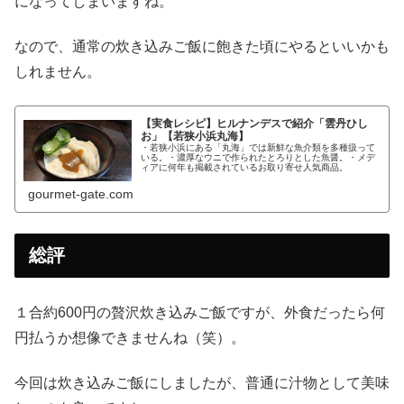
になってしまいますね。
なので、通常の炊き込みご飯に飽きた頃にやるといいかも
しれません。
【実食レシピ】ヒルナンデスで紹介「雲丹ひし
お」【若狭小浜丸海】
・若狭小浜にある「丸海」では新鮮な魚介類を多種扱って
いる。・濃厚なウニで作られたとろりとした魚醤。・メデ
ィアに何年も掲載されているお取り寄せ人気商品。
gourmet-gate.com
総評
１合約600円の贅沢炊き込みご飯ですが、外食だったら何
円払うか想像できませんね（笑）。
今回は炊き込みご飯にしましたが、普通に汁物として美味