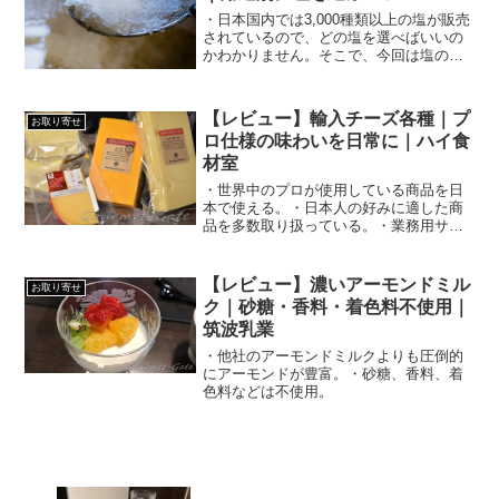
・日本国内では3,000種類以上の塩が販売
されているので、どの塩を選べばいいの
かわかりません。そこで、今回は塩の基
礎的な情報やパッケージから性質を読み
取る方法などを紹介します。
【レビュー】輸入チーズ各種｜プ
お取り寄せ
ロ仕様の味わいを日常に｜ハイ食
材室
・世界中のプロが使用している商品を日
本で使える。・日本人の好みに適した商
品を多数取り扱っている。・業務用サイ
ズの値段は安いが品質は高い。
【レビュー】濃いアーモンドミル
お取り寄せ
ク｜砂糖・香料・着色料不使用｜
筑波乳業
・他社のアーモンドミルクよりも圧倒的
にアーモンドが豊富。・砂糖、香料、着
色料などは不使用。