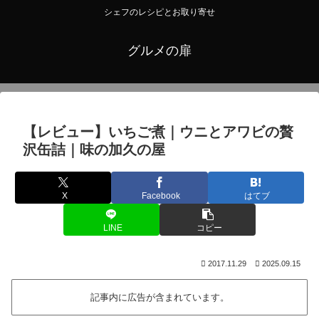
シェフのレシピとお取り寄せ
グルメの扉
【レビュー】いちご煮｜ウニとアワビの贅
沢缶詰｜味の加久の屋
X
Facebook
はてブ
LINE
コピー
2017.11.29
2025.09.15
記事内に広告が含まれています。