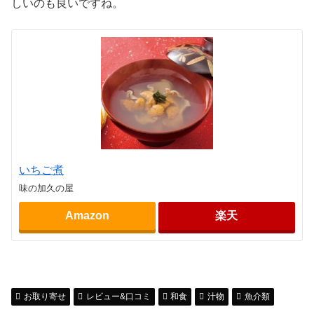
しいのも良いですね。
いちご煮
味の加久の屋
Amazon
楽天
お取り寄せ
レビュー&口コミ
和食
汁物
魚介類