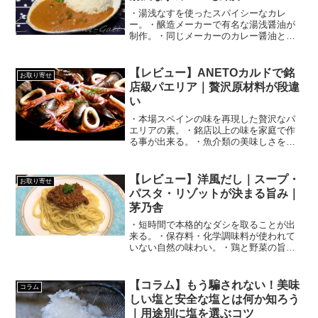
・湯浅なすを使ったスパイシーなカレ
ー。・醸造メーカーで有名な湯浅醤油が
制作。・同じメーカーのカレー醤油との
相性が良い。
【レビュー】ANETOカルドで銘
お取り寄せ
店級パエリア｜贅沢原材料が段違
い
・本場スペインの味を再現した贅沢なパ
エリアの素。・銘店以上の味を家庭で作
る事が出来る。・魚介類の美味しさを
100%引き出している。
【レビュー】洋風だし｜スープ・
お取り寄せ
パスタ・リゾットが決まる旨み｜
茅乃舎
・短時間で本格的なダシを取ることが出
来る。・保存料・化学調味料が使われて
いない自然の味わい。・鶏と野菜の旨味
は和洋中と活躍の場面が多いので、使い
やすい。
【コラム】もう騙されない！美味
コラム
しい塩と安全な塩とは何か知ろう
｜用途別に塩を選ぶコツ