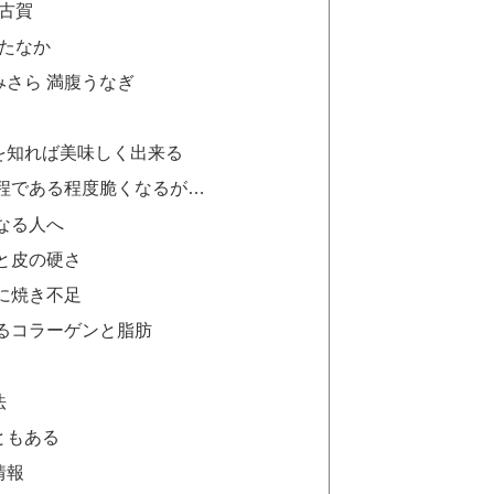
古賀
のたなか
みさら 満腹うなぎ
を知れば美味しく出来る
程である程度脆くなるが…
なる人へ
と皮の硬さ
に焼き不足
るコラーゲンと脂肪
法
ともある
情報