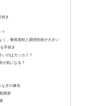
直焼き
か？
なく、養殖過程と調理技術が大きい
よる手焼き
さいのはガッカリ？
骨が気になる？
 うなぎの兼光
ぎ処鰻楽
産