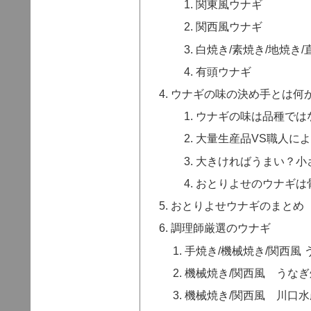
関東風ウナギ
関西風ウナギ
白焼き/素焼き/地焼き/
有頭ウナギ
ウナギの味の決め手とは何
ウナギの味は品種では
大量生産品VS職人に
大きければうまい？小
おとりよせのウナギは
おとりよせウナギのまとめ
調理師厳選のウナギ
手焼き/機械焼き/関西風
機械焼き/関西風 うな
機械焼き/関西風 川口水