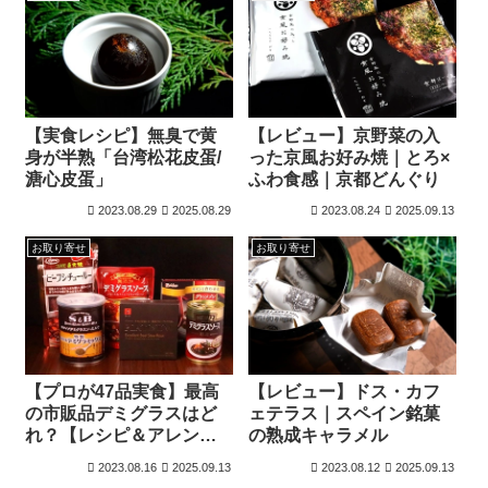
【実食レシピ】無臭で黄
【レビュー】京野菜の入
身が半熟「台湾松花皮蛋/
った京風お好み焼｜とろ×
溏心皮蛋」
ふわ食感｜京都どんぐり
2023.08.29
2025.08.29
2023.08.24
2025.09.13
お取り寄せ
お取り寄せ
【プロが47品実食】最高
【レビュー】ドス・カフ
の市販品デミグラスはど
ェテラス｜スペイン銘菓
れ？【レシピ＆アレン
の熟成キャラメル
ジ】
2023.08.16
2025.09.13
2023.08.12
2025.09.13