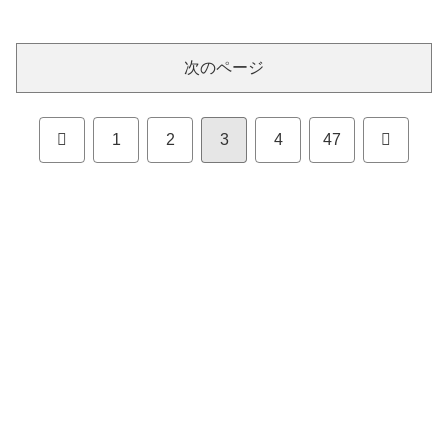
次のページ
前
次
1
2
3
4
47
へ
へ