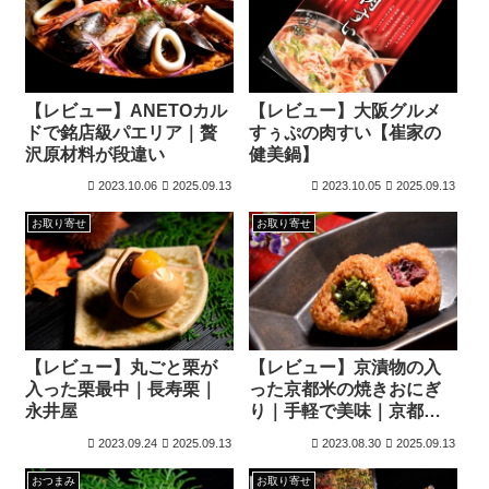
【レビュー】ANETOカル
【レビュー】大阪グルメ
ドで銘店級パエリア｜贅
すぅぷの肉すい【崔家の
沢原材料が段違い
健美鍋】
2023.10.06
2025.09.13
2023.10.05
2025.09.13
お取り寄せ
お取り寄せ
【レビュー】丸ごと栗が
【レビュー】京漬物の入
入った栗最中｜長寿栗｜
った京都米の焼きおにぎ
永井屋
り｜手軽で美味｜京都ど
んぐり
2023.09.24
2025.09.13
2023.08.30
2025.09.13
おつまみ
お取り寄せ