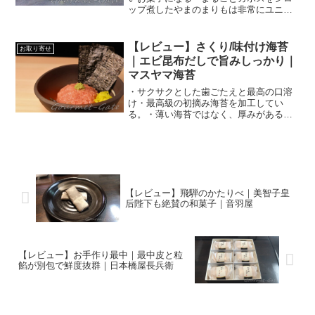
ップ煮したやまのまりもは非常にユニー
ク。・変わった贈り物を検討している時
に便利。
【レビュー】さくり/味付け海苔
お取り寄せ
｜エビ昆布だしで旨みしっかり｜
マスヤマ海苔
・サクサクとした歯ごたえと最高の口溶
け・最高級の初摘み海苔を加工してい
る。・薄い海苔ではなく、厚みがあるの
で味が濃い。
【レビュー】飛騨のかたりべ｜美智子皇
后陛下も絶賛の和菓子｜音羽屋
【レビュー】お手作り最中｜最中皮と粒
餡が別包で鮮度抜群｜日本橋屋長兵衛