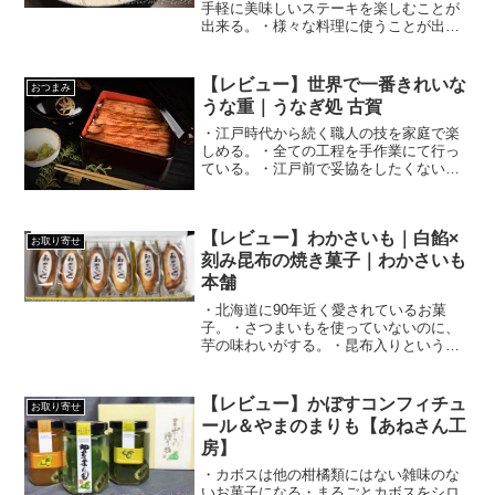
手軽に美味しいステーキを楽しむことが
出来る。・様々な料理に使うことが出来
る。
【レビュー】世界で一番きれいな
おつまみ
うな重｜うなぎ処 古賀
・江戸時代から続く職人の技を家庭で楽
しめる。・全ての工程を手作業にて行っ
ている。・江戸前で妥協をしたくないの
なら間違いない。
【レビュー】わかさいも｜白餡×
お取り寄せ
刻み昆布の焼き菓子｜わかさいも
本舗
・北海道に90年近く愛されているお菓
子。・さつまいもを使っていないのに、
芋の味わいがする。・昆布入りというユ
ニークさがあり、お土産に最適。
【レビュー】かぼすコンフィチュ
お取り寄せ
ール＆やまのまりも【あねさん工
房】
・カボスは他の柑橘類にはない雑味のな
いお菓子になる・まるごとカボスをシロ