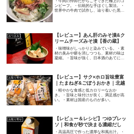
・牛肉の仲卸だからこそできた極上のコ
ンビーフ。・伝統的な手ほぐし製法。・
世界中の牛肉で試作し、辿り着いた黒毛
和牛と豪州牛の組み合わせ。
【レビュー】あん肝のみそ漬&ク
おつまみ
リームチーズみそ漬【香の蔵】
・味噌味がしっかりと染みている。・素
材の臭みや癖を消しつつも、素材の味は
凝縮。・旨味が強く、日本酒のあてに良
い。
【レビュー】サク×ホロ旨味豊富
お取り寄せ
｜たまねぎ&ごぼうおかき｜北越
・軽やかな食感と低カロリーなおか
き。・旨味と味付けが良く、満足感が高
い。・素材は国産のものが多い。
【レビュー＆レシピ】つゆプレッ
お取り寄せ
ソ｜和食が秒で決まる濃縮だし
・高温高圧で作った濃厚な和風出汁。・