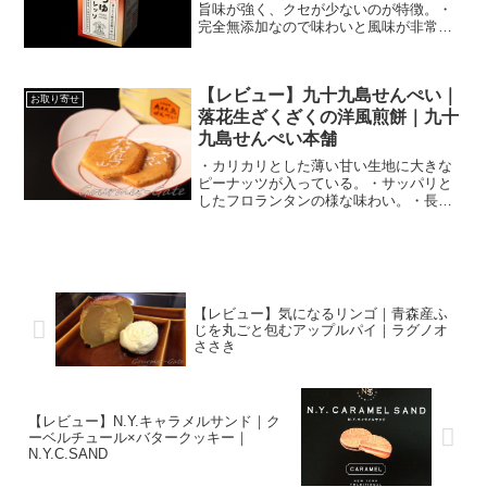
旨味が強く、クセが少ないのが特徴。・
完全無添加なので味わいと風味が非常に
良い。
【レビュー】九十九島せんぺい｜
お取り寄せ
落花生ざくざくの洋風煎餅｜九十
九島せんぺい本舗
・カリカリとした薄い甘い生地に大きな
ピーナッツが入っている。・サッパリと
したフロランタンの様な味わい。・長崎
の定番土産の１つ。
【レビュー】気になるリンゴ｜青森産ふ
じを丸ごと包むアップルパイ｜ラグノオ
ささき
【レビュー】N.Y.キャラメルサンド｜ク
ーベルチュール×バタークッキー｜
N.Y.C.SAND