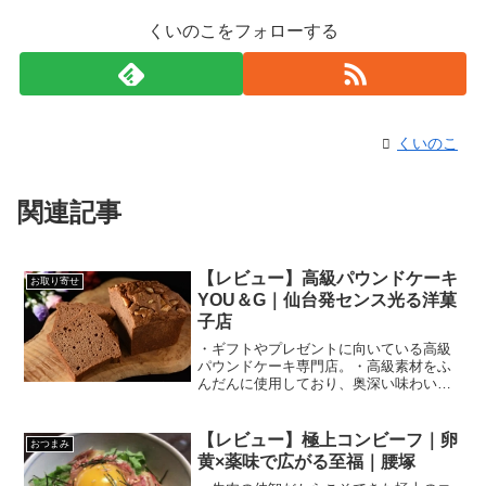
くいのこをフォローする
くいのこ
関連記事
【レビュー】高級パウンドケーキ
お取り寄せ
YOU＆G｜仙台発センス光る洋菓
子店
・ギフトやプレゼントに向いている高級
パウンドケーキ専門店。・高級素材をふ
んだんに使用しており、奥深い味わいが
ある。・世界一高いパウンドケーキを販
売している店。
【レビュー】極上コンビーフ｜卵
おつまみ
黄×薬味で広がる至福｜腰塚