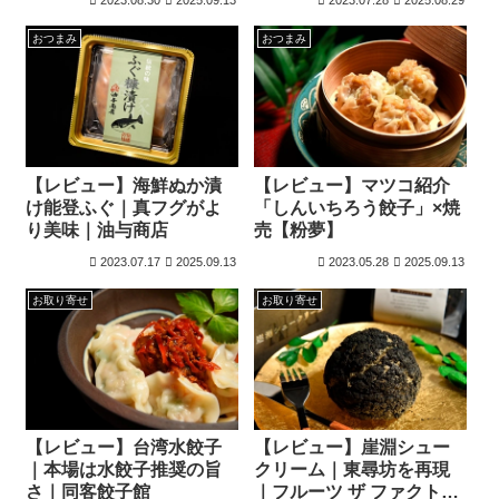
おつまみ
おつまみ
【レビュー】海鮮ぬか漬
【レビュー】マツコ紹介
け能登ふぐ｜真フグがよ
「しんいちろう餃子」×焼
り美味｜油与商店
売【粉夢】
2023.07.17
2025.09.13
2023.05.28
2025.09.13
お取り寄せ
お取り寄せ
【レビュー】台湾水餃子
【レビュー】崖淵シュー
｜本場は水餃子推奨の旨
クリーム｜東尋坊を再現
さ｜同客餃子館
｜フルーツ ザ ファクトリ