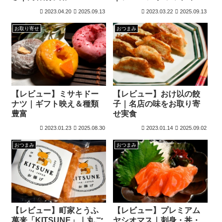
ー
2023.04.20
2025.09.13
2023.03.22
2025.09.13
お取り寄せ
おつまみ
【レビュー】ミサキドー
【レビュー】おけ以の餃
ナツ｜ギフト映え＆種類
子｜名店の味をお取り寄
豊富
せ実食
2023.01.23
2025.08.30
2023.01.14
2025.09.02
おつまみ
おつまみ
【レビュー】町家とうふ
【レビュー】プレミアム
萬来「KITSUNE」｜丸ご
ヤシオマス｜刺身・丼・