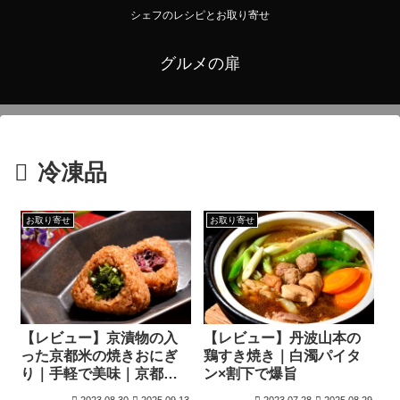
シェフのレシピとお取り寄せ
グルメの扉
冷凍品
お取り寄せ
お取り寄せ
【レビュー】京漬物の入
【レビュー】丹波山本の
った京都米の焼きおにぎ
鶏すき焼き｜白濁パイタ
り｜手軽で美味｜京都ど
ン×割下で爆旨
んぐり
2023.08.30
2025.09.13
2023.07.28
2025.08.29