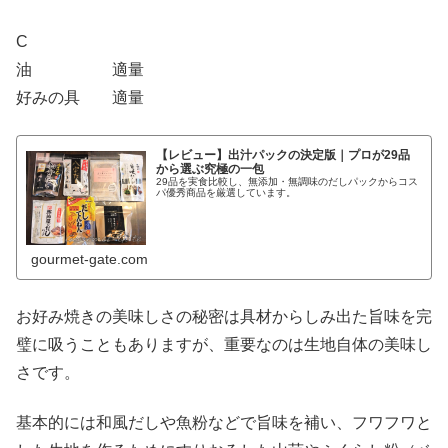
C
油 適量
好みの具 適量
【レビュー】出汁パックの決定版｜プロが29品
から選ぶ究極の一包
29品を実食比較し、無添加・無調味のだしパックからコス
パ優秀商品を厳選しています。
gourmet-gate.com
お好み焼きの美味しさの秘密は具材からしみ出た旨味を完
璧に吸うこともありますが、重要なのは生地自体の美味し
さです。
基本的には和風だしや魚粉などで旨味を補い、フワフワと