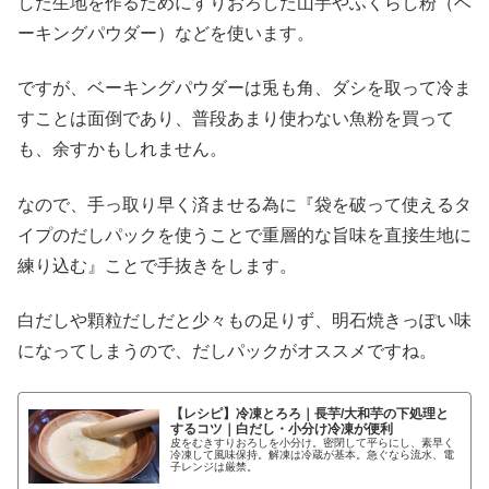
した生地を作るためにすりおろした山芋やふくらし粉（ベ
ーキングパウダー）などを使います。
ですが、ベーキングパウダーは兎も角、ダシを取って冷ま
すことは面倒であり、普段あまり使わない魚粉を買って
も、余すかもしれません。
なので、手っ取り早く済ませる為に『袋を破って使えるタ
イプのだしパックを使うことで重層的な旨味を直接生地に
練り込む』ことで手抜きをします。
白だしや顆粒だしだと少々もの足りず、明石焼きっぽい味
になってしまうので、だしパックがオススメですね。
【レシピ】冷凍とろろ｜長芋/大和芋の下処理と
するコツ｜白だし・小分け冷凍が便利
皮をむきすりおろしを小分け。密閉して平らにし、素早く
冷凍して風味保持。解凍は冷蔵が基本。急ぐなら流水、電
子レンジは厳禁。