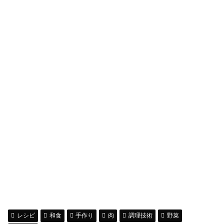
レシピ
和食
手作り
肉
調理技術
野菜