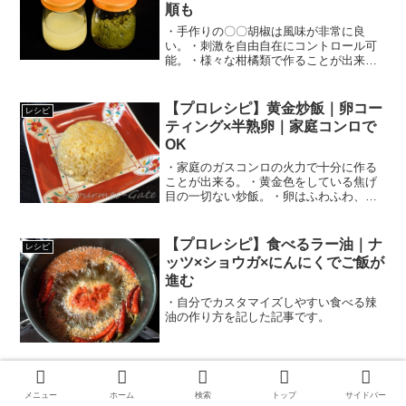
順も
・手作りの〇〇胡椒は風味が非常に良
い。・刺激を自由自在にコントロール可
能。・様々な柑橘類で作ることが出来
る。
【プロレシピ】黄金炒飯｜卵コー
レシピ
ティング×半熟卵｜家庭コンロで
OK
・家庭のガスコンロの火力で十分に作る
ことが出来る。・黄金色をしている焦げ
目の一切ない炒飯。・卵はふわふわ、ご
飯はパラパラになっている。
【プロレシピ】食べるラー油｜ナ
レシピ
ッツ×ショウガ×にんにくでご飯が
進む
・自分でカスタマイズしやすい食べる辣
油の作り方を記した記事です。
メニュー
ホーム
検索
トップ
サイドバー