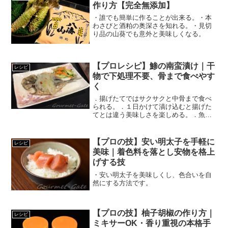
作り方【完全無添加】
・誰でも簡単に作ることが出来る。・本
わさびと酒粕の奥深さを知れる。・見切
り品の山葵でも意外と美味しくなる。
【プロレシピ】鯵の南蛮漬け｜干
レシピ
物で下処理不要、骨まで食べやす
く
．揚げたてではサクサクと中骨まで食べ
られる。．１日かけて漬け込むと揚げた
てとは違う美味しさを楽しめる。．魚嫌
いの子供に食べさせやすい。
【プロの技】安い明太子を手軽に
レシピ
美味｜着色料を落とし安物を格上
げする技
・安い明太子を美味しくし、色合いを自
然にする方法です。
【プロの技】柚子胡椒の作り方｜
レシピ
ミキサーOK・香り重視の本格手